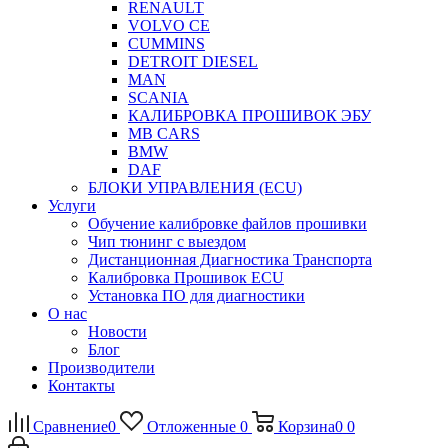
RENAULT
VOLVO CE
CUMMINS
DETROIT DIESEL
MAN
SCANIA
КАЛИБРОВКА ПРОШИВОК ЭБУ
MB CARS
BMW
DAF
БЛОКИ УПРАВЛЕНИЯ (ECU)
Услуги
Обучение калибровке файлов прошивки
Чип тюнинг с выездом
Дистанционная Диагностика Транспорта
Калибровка Прошивок ECU
Установка ПО для диагностики
О нас
Новости
Блог
Производители
Контакты
Сравнение
0
Отложенные
0
Корзина
0
0