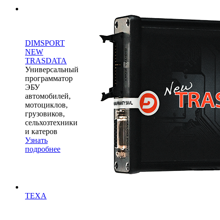
DIMSPORT
NEW
TRASDATA
Универсальный
программатор
ЭБУ
автомобилей,
мотоциклов,
грузовиков,
сельхозтехники
и катеров
Узнать
подробнее
TEXA
Все инновации TEXA
Cистемное обслуживание A/C