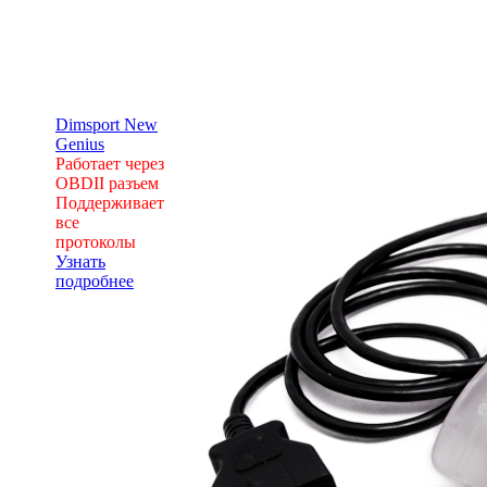
Dimsport New
Genius
Работает через
OBDII разъем
Поддерживает
все
протоколы
Узнать
подробнее