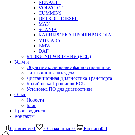
RENAULT
VOLVO CE
CUMMINS
DETROIT DIESEL
MAN
SCANIA
КАЛИБРОВКА ПРОШИВОК ЭБУ
MB CARS
BMW
DAF
БЛОКИ УПРАВЛЕНИЯ (ECU)
Услуги
Обучение калибровке файлов прошивки
Чип тюнинг с выездом
Дистанционная Диагностика Транспорта
Калибровка Прошивок ECU
Установка ПО для диагностики
О нас
Новости
Блог
Производители
Контакты
Сравнение
0
Отложенные
0
Корзина
0
0