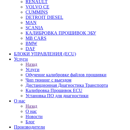
RENAULT
VOLVO CE
CUMMINS
DETROIT DIESEL
MAN
SCANIA
КАЛИБРОВКА ПРОШИВОК ЭБУ
MB CARS
BMW
DAF
БЛОКИ УПРАВЛЕНИЯ (ECU)
Услуги
Назад
Услуги
Обучение калибровке файлов прошивки
Чип тюнинг с выездом
Дистанционная Диагностика Транспорта
Калибровка Прошивок ECU
Установка ПО для диагностики
О нас
Назад
О нас
Новости
Блог
Производители