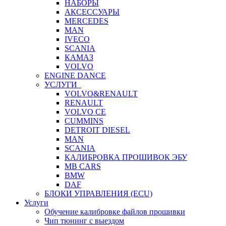
НАБОРЫ
АКСЕССУАРЫ
MERCEDES
MAN
IVECO
SCANIA
КАМАЗ
VOLVO
ENGINE DANCE
УСЛУГИ
VOLVO&RENAULT
RENAULT
VOLVO CE
CUMMINS
DETROIT DIESEL
MAN
SCANIA
КАЛИБРОВКА ПРОШИВОК ЭБУ
MB CARS
BMW
DAF
БЛОКИ УПРАВЛЕНИЯ (ECU)
Услуги
Обучение калибровке файлов прошивки
Чип тюнинг с выездом