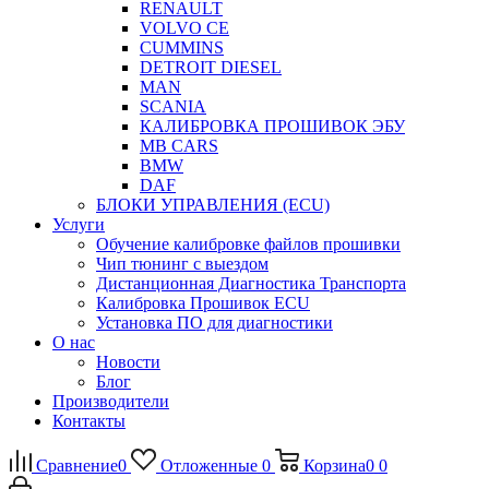
RENAULT
VOLVO CE
CUMMINS
DETROIT DIESEL
MAN
SCANIA
КАЛИБРОВКА ПРОШИВОК ЭБУ
MB CARS
BMW
DAF
БЛОКИ УПРАВЛЕНИЯ (ECU)
Услуги
Обучение калибровке файлов прошивки
Чип тюнинг с выездом
Дистанционная Диагностика Транспорта
Калибровка Прошивок ECU
Установка ПО для диагностики
О нас
Новости
Блог
Производители
Контакты
Сравнение
0
Отложенные
0
Корзина
0
0