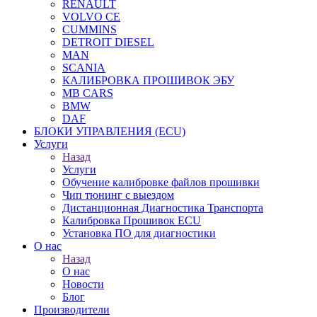
RENAULT
VOLVO CE
CUMMINS
DETROIT DIESEL
MAN
SCANIA
КАЛИБРОВКА ПРОШИВОК ЭБУ
MB CARS
BMW
DAF
БЛОКИ УПРАВЛЕНИЯ (ECU)
Услуги
Назад
Услуги
Обучение калибровке файлов прошивки
Чип тюнинг с выездом
Дистанционная Диагностика Транспорта
Калибровка Прошивок ECU
Установка ПО для диагностики
О нас
Назад
О нас
Новости
Блог
Производители