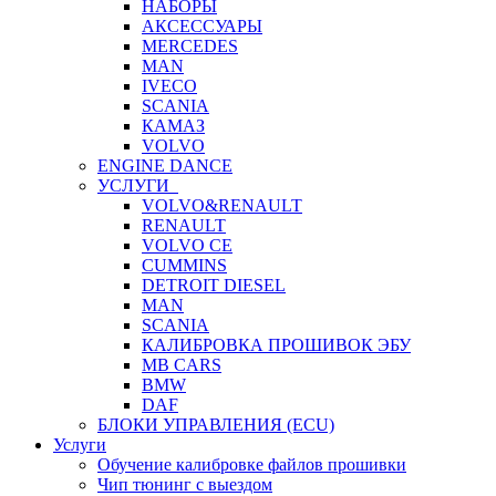
НАБОРЫ
АКСЕССУАРЫ
MERCEDES
MAN
IVECO
SCANIA
КАМАЗ
VOLVO
ENGINE DANCE
УСЛУГИ
VOLVO&RENAULT
RENAULT
VOLVO CE
CUMMINS
DETROIT DIESEL
MAN
SCANIA
КАЛИБРОВКА ПРОШИВОК ЭБУ
MB CARS
BMW
DAF
БЛОКИ УПРАВЛЕНИЯ (ECU)
Услуги
Обучение калибровке файлов прошивки
Чип тюнинг с выездом