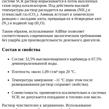
системе SCR раствор впрыскивается в поток выхлопных
газов перед катализатором. Под действием высокой
температуры раствор распадается на аммиак (NH₃) и
углекислый газ (CO₂). Аммиак вступает в химическую
реакцию с оксидами азота, превращая их в безвредные азот
(N₂) и водяной пар (H₂O).
Таким образом, использование AdBlue позволяет
соответствовать современным экологическим требованиям
без ущерба для производительности дизельного двигателя.
Состав и свойства
Состав: 32,5% высокоочищенного карбамида и 67,5%
деминерализованной воды.
Плотность: около 1,09 г/см³ при 20 °C.
Температура замерзания: –11 °C (при этом после
размораживания раствор сохраняет свойства).
Совместимость: применяется исключительно в системах
SCR; не допускается попадание в топливо или масло.
Раствор чувствителен к загрязнению. Использование