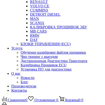
RENAULT
VOLVO CE
CUMMINS
DETROIT DIESEL
MAN
SCANIA
КАЛИБРОВКА ПРОШИВОК ЭБУ
MB CARS
BMW
DAF
БЛОКИ УПРАВЛЕНИЯ (ECU)
Услуги
Обучение калибровке файлов прошивки
Чип тюнинг с выездом
Дистанционная Диагностика Транспорта
Калибровка Прошивок ECU
Установка ПО для диагностики
О нас
Новости
Блог
Производители
Контакты
Сравнение
0
Отложенные
0
Корзина
0
0