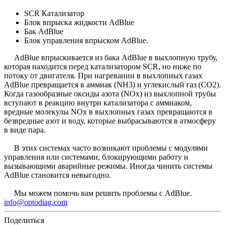
SCR Катализатор
Блок впрыска жидкости AdBlue
Бак AdBlue
Блок управления впрыском AdBlue.
AdBlue впрыскивается из бака AdBlue в выхлопную трубу,
которая находится перед катализатором SCR, но ниже по
потоку от двигателя. При нагревании в выхлопных газах
AdBlue превращается в аммиак (NH3) и углекислый газ (CO2).
Когда газообразные оксиды азота (NOx) из выхлопной трубы
вступают в реакцию внутри катализатора с аммиаком,
вредные молекулы NOx в выхлопных газах превращаются в
безвредные азот и воду, которые выбрасываются в атмосферу
в виде пара.
В этих системах часто возникают проблемы с модулями
управления или системами, блокирующими работу и
вызывающими аварийные режимы. Иногда чинить системы
AdBlue становится невыгодно.
Мы можем помочь вам решить проблемы с AdBlue.
info@optodiag.com
Поделиться