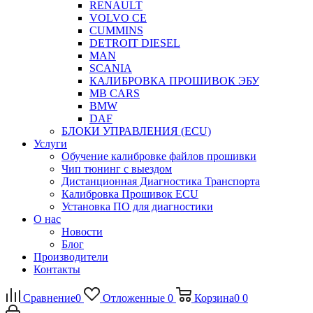
RENAULT
VOLVO CE
CUMMINS
DETROIT DIESEL
MAN
SCANIA
КАЛИБРОВКА ПРОШИВОК ЭБУ
MB CARS
BMW
DAF
БЛОКИ УПРАВЛЕНИЯ (ECU)
Услуги
Обучение калибровке файлов прошивки
Чип тюнинг с выездом
Дистанционная Диагностика Транспорта
Калибровка Прошивок ECU
Установка ПО для диагностики
О нас
Новости
Блог
Производители
Контакты
Сравнение
0
Отложенные
0
Корзина
0
0