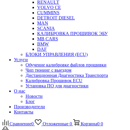
RENAULT
VOLVO CE
CUMMINS
DETROIT DIESEL
MAN
SCANIA
КАЛИБРОВКА ПРОШИВОК ЭБУ
MB CARS
BMW
DAF
БЛОКИ УПРАВЛЕНИЯ (ECU)
Услуги
Обучение калибровке файлов прошивки
Чип тюнинг с выездом
Дистанционная Диагностика Транспорта
Калибровка Прошивок ECU
Установка ПО для диагностики
О нас
Новости
Блог
Производители
Контакты
Сравнение
0
Отложенные
0
Корзина
0
0