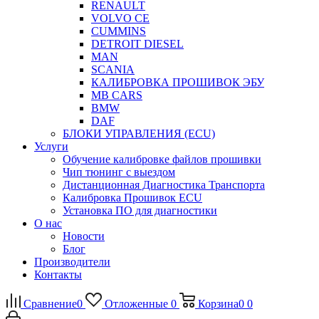
RENAULT
VOLVO CE
CUMMINS
DETROIT DIESEL
MAN
SCANIA
КАЛИБРОВКА ПРОШИВОК ЭБУ
MB CARS
BMW
DAF
БЛОКИ УПРАВЛЕНИЯ (ECU)
Услуги
Обучение калибровке файлов прошивки
Чип тюнинг с выездом
Дистанционная Диагностика Транспорта
Калибровка Прошивок ECU
Установка ПО для диагностики
О нас
Новости
Блог
Производители
Контакты
Сравнение
0
Отложенные
0
Корзина
0
0