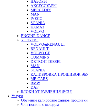
НАБОРЫ
АКСЕССУАРЫ
MERCEDES
MAN
IVECO
SCANIA
КАМАЗ
VOLVO
ENGINE DANCE
УСЛУГИ
VOLVO&RENAULT
RENAULT
VOLVO CE
CUMMINS
DETROIT DIESEL
MAN
SCANIA
КАЛИБРОВКА ПРОШИВОК ЭБУ
MB CARS
BMW
DAF
БЛОКИ УПРАВЛЕНИЯ (ECU)
Услуги
Обучение калибровке файлов прошивки
Чип тюнинг с выездом