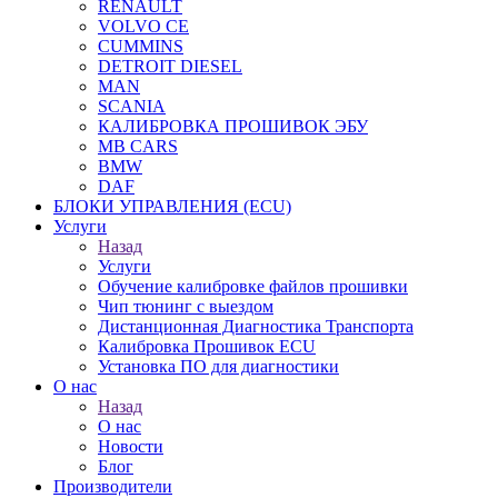
RENAULT
VOLVO CE
CUMMINS
DETROIT DIESEL
MAN
SCANIA
КАЛИБРОВКА ПРОШИВОК ЭБУ
MB CARS
BMW
DAF
БЛОКИ УПРАВЛЕНИЯ (ECU)
Услуги
Назад
Услуги
Обучение калибровке файлов прошивки
Чип тюнинг с выездом
Дистанционная Диагностика Транспорта
Калибровка Прошивок ECU
Установка ПО для диагностики
О нас
Назад
О нас
Новости
Блог
Производители