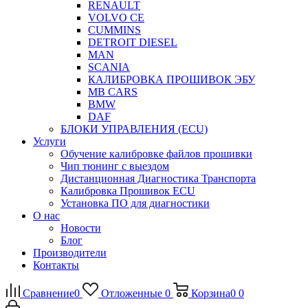
RENAULT
VOLVO CE
CUMMINS
DETROIT DIESEL
MAN
SCANIA
КАЛИБРОВКА ПРОШИВОК ЭБУ
MB CARS
BMW
DAF
БЛОКИ УПРАВЛЕНИЯ (ECU)
Услуги
Обучение калибровке файлов прошивки
Чип тюнинг с выездом
Дистанционная Диагностика Транспорта
Калибровка Прошивок ECU
Установка ПО для диагностики
О нас
Новости
Блог
Производители
Контакты
Сравнение
0
Отложенные
0
Корзина
0
0