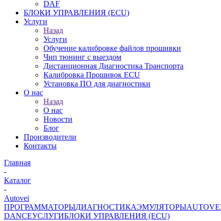
DAF
БЛОКИ УПРАВЛЕНИЯ (ECU)
Услуги
Назад
Услуги
Обучение калибровке файлов прошивки
Чип тюнинг с выездом
Дистанционная Диагностика Транспорта
Калибровка Прошивок ECU
Установка ПО для диагностики
О нас
Назад
О нас
Новости
Блог
Производители
Контакты
Главная
-
Каталог
-
Autovei
ПРОГРАММАТОРЫ
ДИАГНОСТИКА
ЭМУЛЯТОРЫ
AUTOVE
DANCE
УСЛУГИ
БЛОКИ УПРАВЛЕНИЯ (ECU)