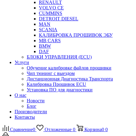
RENAULT
VOLVO CE
CUMMINS
DETROIT DIESEL
MAN
SCANIA
КАЛИБРОВКА ПРОШИВОК ЭБУ
MB CARS
BMW
DAF
БЛОКИ УПРАВЛЕНИЯ (ECU)
Услуги
Обучение калибровке файлов прошивки
Чип тюнинг с выездом
Дистанционная Диагностика Транспорта
Калибровка Прошивок ECU
Установка ПО для диагностики
О нас
Новости
Блог
Производители
Контакты
Сравнение
0
Отложенные
0
Корзина
0
0