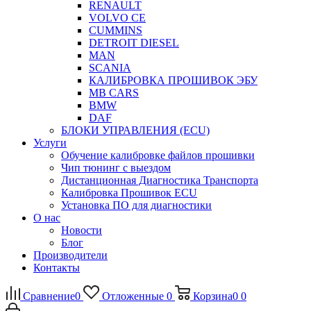
RENAULT
VOLVO CE
CUMMINS
DETROIT DIESEL
MAN
SCANIA
КАЛИБРОВКА ПРОШИВОК ЭБУ
MB CARS
BMW
DAF
БЛОКИ УПРАВЛЕНИЯ (ECU)
Услуги
Обучение калибровке файлов прошивки
Чип тюнинг с выездом
Дистанционная Диагностика Транспорта
Калибровка Прошивок ECU
Установка ПО для диагностики
О нас
Новости
Блог
Производители
Контакты
Сравнение
0
Отложенные
0
Корзина
0
0