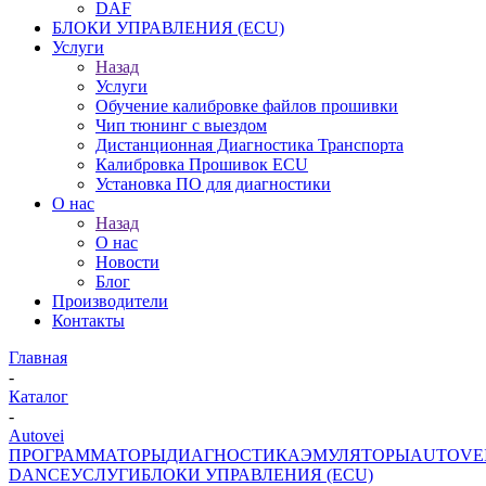
DAF
БЛОКИ УПРАВЛЕНИЯ (ECU)
Услуги
Назад
Услуги
Обучение калибровке файлов прошивки
Чип тюнинг с выездом
Дистанционная Диагностика Транспорта
Калибровка Прошивок ECU
Установка ПО для диагностики
О нас
Назад
О нас
Новости
Блог
Производители
Контакты
Главная
-
Каталог
-
Autovei
ПРОГРАММАТОРЫ
ДИАГНОСТИКА
ЭМУЛЯТОРЫ
AUTOVE
DANCE
УСЛУГИ
БЛОКИ УПРАВЛЕНИЯ (ECU)