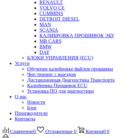
RENAULT
VOLVO CE
CUMMINS
DETROIT DIESEL
MAN
SCANIA
КАЛИБРОВКА ПРОШИВОК ЭБУ
MB CARS
BMW
DAF
БЛОКИ УПРАВЛЕНИЯ (ECU)
Услуги
Обучение калибровке файлов прошивки
Чип тюнинг с выездом
Дистанционная Диагностика Транспорта
Калибровка Прошивок ECU
Установка ПО для диагностики
О нас
Новости
Блог
Производители
Контакты
Сравнение
0
Отложенные
0
Корзина
0
0