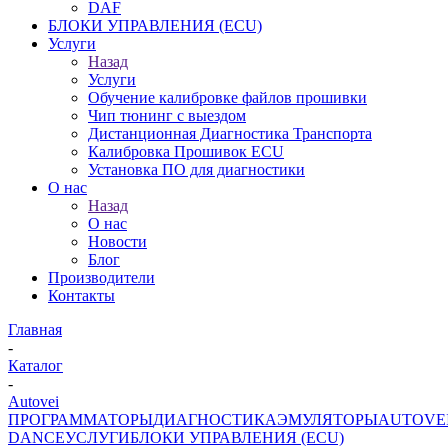
DAF
БЛОКИ УПРАВЛЕНИЯ (ECU)
Услуги
Назад
Услуги
Обучение калибровке файлов прошивки
Чип тюнинг с выездом
Дистанционная Диагностика Транспорта
Калибровка Прошивок ECU
Установка ПО для диагностики
О нас
Назад
О нас
Новости
Блог
Производители
Контакты
Главная
-
Каталог
-
Autovei
ПРОГРАММАТОРЫ
ДИАГНОСТИКА
ЭМУЛЯТОРЫ
AUTOVE
DANCE
УСЛУГИ
БЛОКИ УПРАВЛЕНИЯ (ECU)