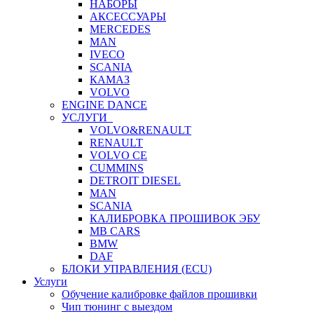
НАБОРЫ
АКСЕССУАРЫ
MERCEDES
MAN
IVECO
SCANIA
КАМАЗ
VOLVO
ENGINE DANCE
УСЛУГИ
VOLVO&RENAULT
RENAULT
VOLVO CE
CUMMINS
DETROIT DIESEL
MAN
SCANIA
КАЛИБРОВКА ПРОШИВОК ЭБУ
MB CARS
BMW
DAF
БЛОКИ УПРАВЛЕНИЯ (ECU)
Услуги
Обучение калибровке файлов прошивки
Чип тюнинг с выездом