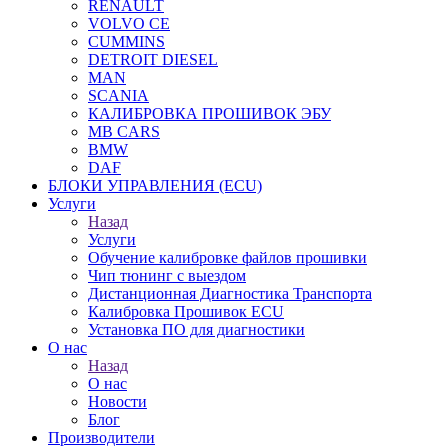
RENAULT
VOLVO CE
CUMMINS
DETROIT DIESEL
MAN
SCANIA
КАЛИБРОВКА ПРОШИВОК ЭБУ
MB CARS
BMW
DAF
БЛОКИ УПРАВЛЕНИЯ (ECU)
Услуги
Назад
Услуги
Обучение калибровке файлов прошивки
Чип тюнинг с выездом
Дистанционная Диагностика Транспорта
Калибровка Прошивок ECU
Установка ПО для диагностики
О нас
Назад
О нас
Новости
Блог
Производители