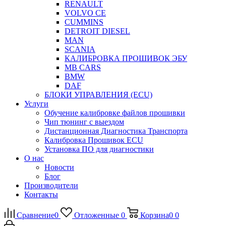
RENAULT
VOLVO CE
CUMMINS
DETROIT DIESEL
MAN
SCANIA
КАЛИБРОВКА ПРОШИВОК ЭБУ
MB CARS
BMW
DAF
БЛОКИ УПРАВЛЕНИЯ (ECU)
Услуги
Обучение калибровке файлов прошивки
Чип тюнинг с выездом
Дистанционная Диагностика Транспорта
Калибровка Прошивок ECU
Установка ПО для диагностики
О нас
Новости
Блог
Производители
Контакты
Сравнение
0
Отложенные
0
Корзина
0
0