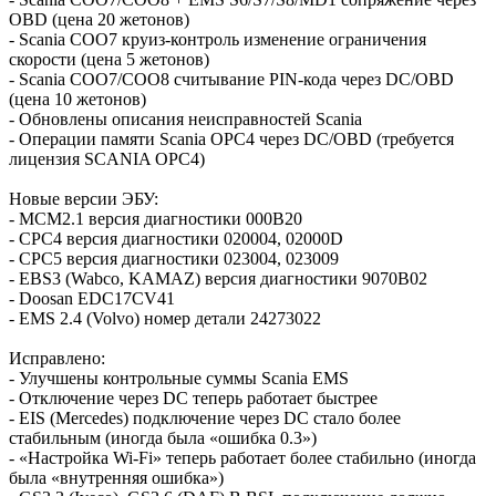
OBD (цена 20 жетонов)
- Scania COO7 круиз-контроль изменение ограничения
скорости (цена 5 жетонов)
- Scania COO7/COO8 считывание PIN-кода через DC/OBD
(цена 10 жетонов)
- Обновлены описания неисправностей Scania
- Операции памяти Scania OPC4 через DC/OBD (требуется
лицензия SCANIA OPC4)
Новые версии ЭБУ:
- MCM2.1 версия диагностики 000B20
- CPC4 версия диагностики 020004, 02000D
- CPC5 версия диагностики 023004, 023009
- EBS3 (Wabco, KAMAZ) версия диагностики 9070B02
- Doosan EDC17CV41
- EMS 2.4 (Volvo) номер детали 24273022
Исправлено:
- Улучшены контрольные суммы Scania EMS
- Отключение через DC теперь работает быстрее
- EIS (Mercedes) подключение через DC стало более
стабильным (иногда была «ошибка 0.3»)
- «Настройка Wi-Fi» теперь работает более стабильно (иногда
была «внутренняя ошибка»)