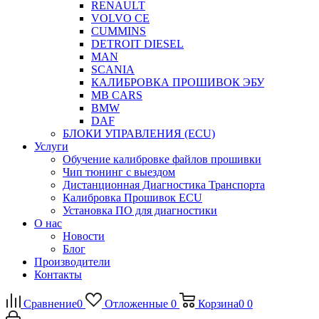
RENAULT
VOLVO CE
CUMMINS
DETROIT DIESEL
MAN
SCANIA
КАЛИБРОВКА ПРОШИВОК ЭБУ
MB CARS
BMW
DAF
БЛОКИ УПРАВЛЕНИЯ (ECU)
Услуги
Обучение калибровке файлов прошивки
Чип тюнинг с выездом
Дистанционная Диагностика Транспорта
Калибровка Прошивок ECU
Установка ПО для диагностики
О нас
Новости
Блог
Производители
Контакты
Сравнение
0
Отложенные
0
Корзина
0
0