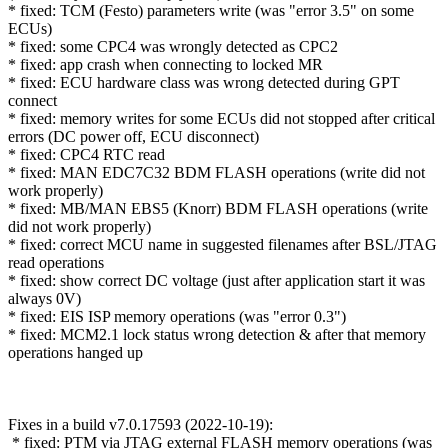
* fixed: TCM (Festo) parameters write (was "error 3.5" on some
ECUs)
* fixed: some CPC4 was wrongly detected as CPC2
* fixed: app crash when connecting to locked MR
* fixed: ECU hardware class was wrong detected during GPT
connect
* fixed: memory writes for some ECUs did not stopped after critical
errors (DC power off, ECU disconnect)
* fixed: CPC4 RTC read
* fixed: MAN EDC7C32 BDM FLASH operations (write did not
work properly)
* fixed: MB/MAN EBS5 (Knorr) BDM FLASH operations (write
did not work properly)
* fixed: correct MCU name in suggested filenames after BSL/JTAG
read operations
* fixed: show correct DC voltage (just after application start it was
always 0V)
* fixed: EIS ISP memory operations (was "error 0.3")
* fixed: MCM2.1 lock status wrong detection & after that memory
operations hanged up
Fixes in a build v7.0.17593 (2022-10-19):
* fixed: PTM via JTAG external FLASH memory operations (was