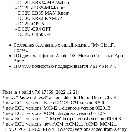
- DC2U-EBS34-MB-Wabco
- DC2U-EBS5-MB-Knorr
- DC2U-EBS5-MAN-Knorr
- DC2U-EBS3-KAMAZ
- DC2U-OPC5
- DC2U-CR4 GPT
- DC2U-CR60 GPT
Резервная база данных онлайн-дампа "My Cloud".
Более..
ПO для смартфонов Apple iOS. Можно Скачать в App
Store.
ПO v7.0 полностью поддерживается VEI V6 и V7.
Fixes in a build v7.0.17869 (2022-12-21):
* new: "Password reset" action added to DetroitDiesel CPC4
* new ECU versions: Iveco EDC7UC31 version 6.5.0
* new ECU versions: MCM2.1 diagnosis version 00201B
* new ECU versions: ACM3 diagnosis version 001E59
* new ECU versions: TCM (Wabco) diagnosis version 000D03
* new ECU versions: new ACM, ACM2.1, ACM3, MCM2.1,
TCM, CPC4, CPC5, EBS4+ (Wabco) versions added from Xentry