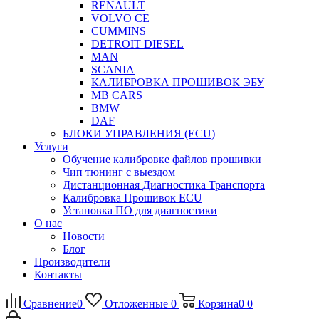
RENAULT
VOLVO CE
CUMMINS
DETROIT DIESEL
MAN
SCANIA
КАЛИБРОВКА ПРОШИВОК ЭБУ
MB CARS
BMW
DAF
БЛОКИ УПРАВЛЕНИЯ (ECU)
Услуги
Обучение калибровке файлов прошивки
Чип тюнинг с выездом
Дистанционная Диагностика Транспорта
Калибровка Прошивок ECU
Установка ПО для диагностики
О нас
Новости
Блог
Производители
Контакты
Сравнение
0
Отложенные
0
Корзина
0
0