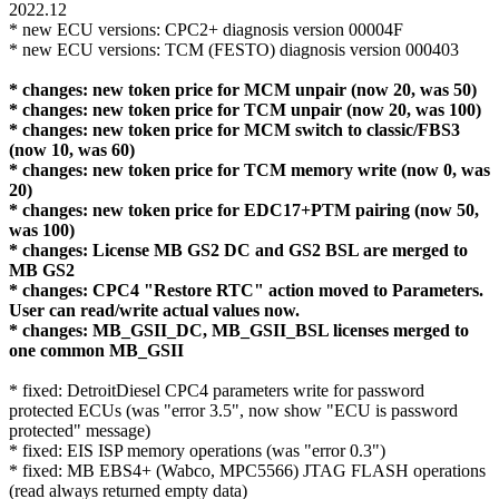
2022.12
* new ECU versions: CPC2+ diagnosis version 00004F
* new ECU versions: TCM (FESTO) diagnosis version 000403
* changes: new token price for MCM unpair (now 20, was 50)
* changes: new token price for TCM unpair (now 20, was 100)
* changes: new token price for MCM switch to classic/FBS3
(now 10, was 60)
* changes: new token price for TCM memory write (now 0, was
20)
* changes: new token price for EDC17+PTM pairing (now 50,
was 100)
* changes: License MB GS2 DC and GS2 BSL are merged to
MB GS2
* changes: CPC4 "Restore RTC" action moved to Parameters.
User can read/write actual values now.
* changes: MB_GSII_DC, MB_GSII_BSL licenses merged to
one common MB_GSII
* fixed: DetroitDiesel CPC4 parameters write for password
protected ECUs (was "error 3.5", now show "ECU is password
protected" message)
* fixed: EIS ISP memory operations (was "error 0.3")
* fixed: MB EBS4+ (Wabco, MPC5566) JTAG FLASH operations
(read always returned empty data)