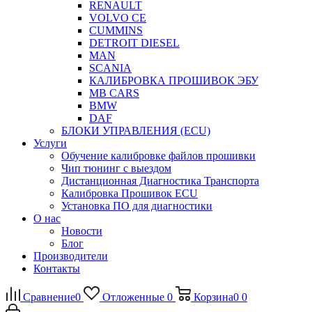
RENAULT
VOLVO CE
CUMMINS
DETROIT DIESEL
MAN
SCANIA
КАЛИБРОВКА ПРОШИВОК ЭБУ
MB CARS
BMW
DAF
БЛОКИ УПРАВЛЕНИЯ (ECU)
Услуги
Обучение калибровке файлов прошивки
Чип тюнинг с выездом
Дистанционная Диагностика Транспорта
Калибровка Прошивок ECU
Установка ПО для диагностики
О нас
Новости
Блог
Производители
Контакты
Сравнение
0
Отложенные
0
Корзина
0
0