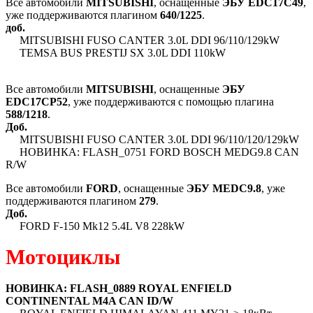
Все автомобили
MITSUBISHI
, оснащенные
ЭБУ EDC17C49
,
уже поддерживаются плагином
640/1225
.
доб.
MITSUBISHI FUSO CANTER 3.0L DDI 96/110/129kW
TEMSA BUS PRESTIJ SX 3.0L DDI 110kW
Все автомобили
MITSUBISHI
, оснащенные
ЭБУ
EDC17CP52
, уже поддерживаются с помощью плагина
588/1218
.
Доб.
MITSUBISHI FUSO CANTER 3.0L DDI 96/110/120/129kW
НОВИНКА: FLASH_0751 FORD BOSCH MEDG9.8 CAN
R/W
Все автомобили
FORD
, оснащенные
ЭБУ MEDC9.8
, уже
поддерживаются плагином
279
.
Доб.
FORD F-150 Mk12 5.4L V8 228kW
Мотоциклы
НОВИНКА: FLASH_0889 ROYAL ENFIELD
CONTINENTAL M4A CAN ID/W