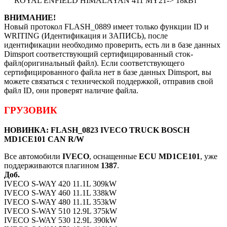
ROYAL ENFIELD HIMALAYAN 411 MY21-> 18кВт
ВНИМАНИЕ!
Новый протокол FLASH_0889 имеет только функции ID и
WRITING (Идентификация и ЗАПИСЬ), после
идентификации необходимо проверить, есть ли в базе данных
Dimsport соответствующий сертифицированный сток-
файл(оригинальный файл). Если соответствующего
сертифицированного файла нет в базе данных Dimsport, вы
можете связаться с технической поддержкой, отправив свой
файл ID, они проверят наличие файла.
ГРУЗОВИК
НОВИНКА: FLASH_0823 IVECO TRUCK BOSCH
MD1CE101 CAN R/W
Все автомобили
IVECO
, оснащенные
ECU MD1CE101
, уже
поддерживаются плагином
1387
.
Доб.
IVECO S-WAY 420 11.1L 309kW
IVECO S-WAY 460 11.1L 338kW
IVECO S-WAY 480 11.1L 353kW
IVECO S-WAY 510 12.9L 375kW
IVECO S-WAY 530 12.9L 390kW