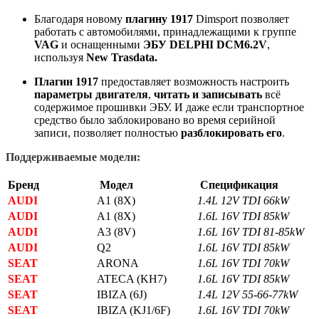
Благодаря новому
плагину 1917
Dimsport позволяет
работать с автомобилями, принадлежащими к группе
VAG
и оснащенными
ЭБУ DELPHI DCM6.2V
,
используя
New Trasdata.
Плагин 1917
предоставляет возможность настроить
параметры двигателя
,
читать и записывать
всё
содержимое прошивки ЭБУ. И даже если транспортное
средство было заблокировано во время серийной
записи, позволяет полностью
разблокировать его
.
Поддерживаемые модели:
Бренд
Модел
Спецификация
AUDI
A1 (8X)
1.4L 12V TDI 66kW
AUDI
A1 (8X)
1.6L 16V TDI 85kW
AUDI
A3 (8V)
1.6L 16V TDI 81-85kW
AUDI
Q2
1.6L 16V TDI 85kW
SEAT
ARONA
1.6L 16V TDI 70kW
SEAT
ATECA (KH7)
1.6L 16V TDI 85kW
SEAT
IBIZA (6J)
1.4L 12V 55-66-77kW
SEAT
IBIZA (KJ1/6F)
1.6L 16V TDI 70kW