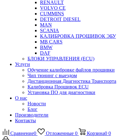
RENAULT
VOLVO CE
CUMMINS
DETROIT DIESEL
MAN
SCANIA
КАЛИБРОВКА ПРОШИВОК ЭБУ
MB CARS
BMW
DAF
БЛОКИ УПРАВЛЕНИЯ (ECU)
Услуги
Обучение калибровке файлов прошивки
Чип тюнинг с выездом
Дистанционная Диагностика Транспорта
Калибровка Прошивок ECU
Установка ПО для диагностики
О нас
Новости
Блог
Производители
Контакты
Сравнение
0
Отложенные
0
Корзина
0
0