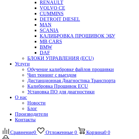
RENAULT
VOLVO CE
CUMMINS
DETROIT DIESEL
MAN
SCANIA
КАЛИБРОВКА ПРОШИВОК ЭБУ
MB CARS
BMW
DAF
БЛОКИ УПРАВЛЕНИЯ (ECU)
Услуги
Обучение калибровке файлов прошивки
Чип тюнинг с выездом
Дистанционная Диагностика Транспорта
Калибровка Прошивок ECU
Установка ПО для диагностики
О нас
Новости
Блог
Производители
Контакты
Сравнение
0
Отложенные
0
Корзина
0
0