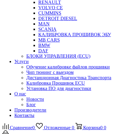
RENAULT
VOLVO CE
CUMMINS
DETROIT DIESEL
MAN
SCANIA
КАЛИБРОВКА ПРОШИВОК ЭБУ
MB CARS
BMW
DAF
БЛОКИ УПРАВЛЕНИЯ (ECU)
Услуги
Обучение калибровке файлов прошивки
Чип тюнинг с выездом
Дистанционная Диагностика Транспорта
Калибровка Прошивок ECU
Установка ПО для диагностики
О нас
Новости
Блог
Производители
Контакты
Сравнение
0
Отложенные
0
Корзина
0
0