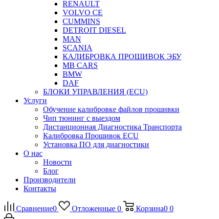
RENAULT
VOLVO CE
CUMMINS
DETROIT DIESEL
MAN
SCANIA
КАЛИБРОВКА ПРОШИВОК ЭБУ
MB CARS
BMW
DAF
БЛОКИ УПРАВЛЕНИЯ (ECU)
Услуги
Обучение калибровке файлов прошивки
Чип тюнинг с выездом
Дистанционная Диагностика Транспорта
Калибровка Прошивок ECU
Установка ПО для диагностики
О нас
Новости
Блог
Производители
Контакты
Сравнение
0
Отложенные
0
Корзина
0
0