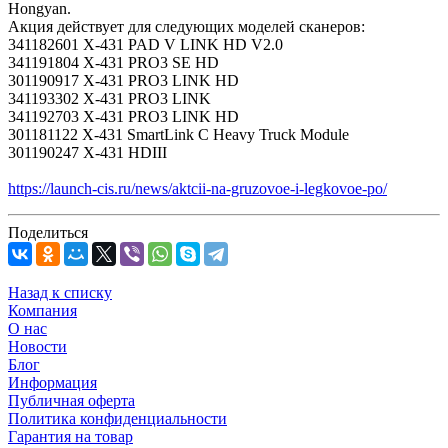
Hongyan.
Акция действует для следующих моделей сканеров:
341182601 X-431 PAD V LINK HD V2.0
341191804 X-431 PRO3 SE HD
301190917 X-431 PRO3 LINK HD
341193302 X-431 PRO3 LINK
341192703 X-431 PRO3 LINK HD
301181122 X-431 SmartLink C Heavy Truck Module
301190247 X-431 HDIII
https://launch-cis.ru/news/aktcii-na-gruzovoe-i-legkovoe-po/
Поделиться
Назад к списку
Компания
О нас
Новости
Блог
Информация
Публичная оферта
Политика конфиденциальности
Гарантия на товар