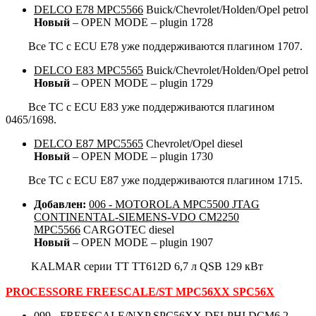
DELCO E78 MPC5566
Buick/Chevrolet/Holden/Opel petrol
Новый
– OPEN MODE – plugin 1728
Все ТС с ECU E78 уже поддерживаются плагином 1707.
DELCO E83 MPC5565
Buick/Chevrolet/Holden/Opel petrol
Новый
– OPEN MODE – plugin 1729
Все ТС с ECU E83 уже поддерживаются плагином
0465/1698.
DELCO E87 MPC5565
Chevrolet/Opel diesel
Новый
– OPEN MODE – plugin 1730
Все ТС с ECU E87 уже поддерживаются плагином 1715.
Добавлен:
006 - MOTOROLA MPC5500 JTAG
CONTINENTAL-SIEMENS-VDO CM2250
MPC5566
CARGOTEC diesel
Новый
– OPEN MODE – plugin 1907
KALMAR серии TT TT612D 6,7 л QSB 129 кВт
PROCESSORE FREESCALE/ST MPC56XX SPC56X
099 - FREESCALE/NXP SPC56XX DELPHI DCM6.2