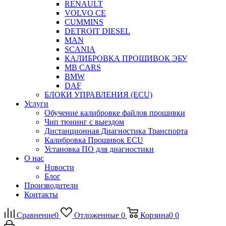
RENAULT
VOLVO CE
CUMMINS
DETROIT DIESEL
MAN
SCANIA
КАЛИБРОВКА ПРОШИВОК ЭБУ
MB CARS
BMW
DAF
БЛОКИ УПРАВЛЕНИЯ (ECU)
Услуги
Обучение калибровке файлов прошивки
Чип тюнинг с выездом
Дистанционная Диагностика Транспорта
Калибровка Прошивок ECU
Установка ПО для диагностики
О нас
Новости
Блог
Производители
Контакты
Сравнение
0
Отложенные
0
Корзина
0
0