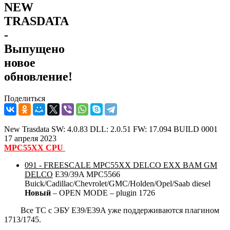
NEW
TRASDATA
-
Выпущено
новое
обновление!
Поделиться
New Trasdata SW: 4.0.83 DLL: 2.0.51 FW: 17.094 BUILD 0001
17 апреля 2023
MPC55XX CPU
091 - FREESCALE MPC55XX DELCO EXX BAM GM
DELCO
E39/39A MPC5566
Buick/Cadillac/Chevrolet/GMC/Holden/Opel/Saab diesel
Новый
– OPEN MODE – plugin 1726
Все ТС с ЭБУ E39/E39A уже поддерживаются плагином
1713/1745.