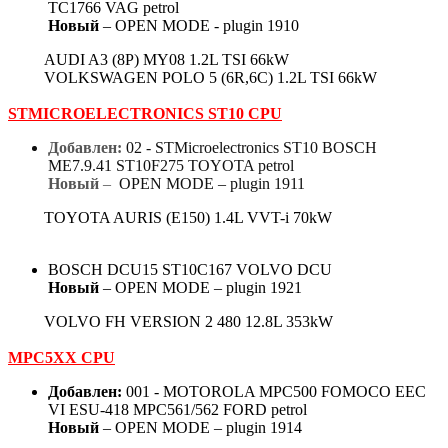
TC1766 VAG petrol
Новый
– OPEN MODE - plugin 1910
AUDI A3 (8P) MY08 1.2L TSI 66kW
VOLKSWAGEN POLO 5 (6R,6C) 1.2L TSI 66kW
STMICROELECTRONICS ST10 CPU
Добавлен:
02 - STMicroelectronics ST10 BOSCH
ME7.9.41 ST10F275 TOYOTA petrol
Новый
–
OPEN MODE – plugin 1911
TOYOTA AURIS (E150) 1.4L VVT-i 70kW
BOSCH DCU15 ST10C167 VOLVO DCU
Новый
– OPEN MODE – plugin 1921
VOLVO FH VERSION 2 480 12.8L 353kW
MPC5XX CPU
Добавлен:
001 - MOTOROLA MPC500 FOMOCO EEC
VI ESU-418 MPC561/562 FORD petrol
Новый
– OPEN MODE – plugin 1914