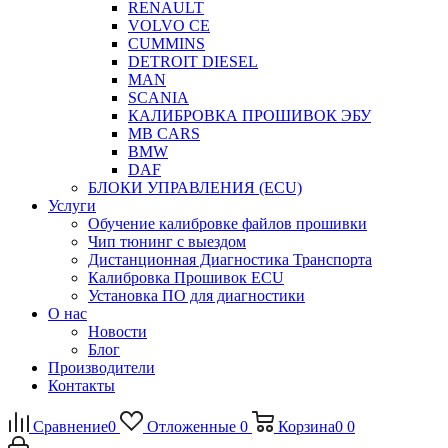
RENAULT
VOLVO CE
CUMMINS
DETROIT DIESEL
MAN
SCANIA
КАЛИБРОВКА ПРОШИВОК ЭБУ
MB CARS
BMW
DAF
БЛОКИ УПРАВЛЕНИЯ (ECU)
Услуги
Обучение калибровке файлов прошивки
Чип тюнинг с выездом
Дистанционная Диагностика Транспорта
Калибровка Прошивок ECU
Установка ПО для диагностики
О нас
Новости
Блог
Производители
Контакты
Сравнение
0
Отложенные
0
Корзина
0
0