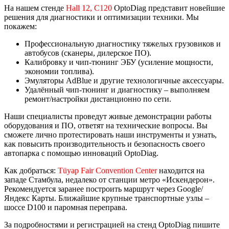
На нашем стенде
Hall 12, C120
OptoDiag представит новейшие
решения для диагностики и оптимизации техники. Мы
покажем:
Профессиональную диагностику тяжелых грузовиков и
автобусов (сканеры, дилерское ПО).
Калибровку и чип-тюнинг ЭБУ (усиление мощности,
экономии топлива).
Эмуляторы AdBlue и другие технологичные аксессуары.
Удалённый чип-тюнинг и диагностику – выполняем
ремонт/настройки дистанционно по сети.
Наши специалисты проведут живые демонстрации работы
оборудования и ПО, ответят на технические вопросы. Вы
сможете лично протестировать наши инструменты и узнать,
как повысить производительность и безопасность своего
автопарка с помощью инноваций OptoDiag.
Как добраться:
Tüyap Fair Convention Center
находится на
западе Стамбула, недалеко от станции метро «Искендерон».
Рекомендуется заранее построить маршрут через Google/
Яндекс Карты. Ближайшие крупные транспортные узлы –
шоссе D100 и паромная переправа.
За подробностями и регистрацией на стенд OptoDiag пишите