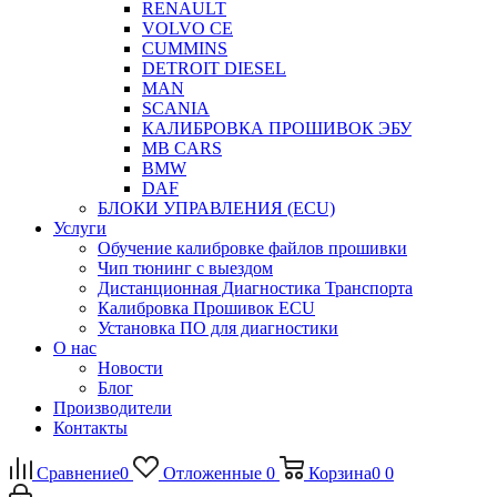
RENAULT
VOLVO CE
CUMMINS
DETROIT DIESEL
MAN
SCANIA
КАЛИБРОВКА ПРОШИВОК ЭБУ
MB CARS
BMW
DAF
БЛОКИ УПРАВЛЕНИЯ (ECU)
Услуги
Обучение калибровке файлов прошивки
Чип тюнинг с выездом
Дистанционная Диагностика Транспорта
Калибровка Прошивок ECU
Установка ПО для диагностики
О нас
Новости
Блог
Производители
Контакты
Сравнение
0
Отложенные
0
Корзина
0
0