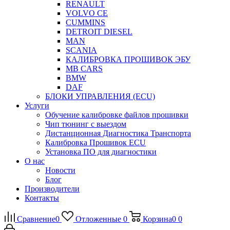
RENAULT
VOLVO CE
CUMMINS
DETROIT DIESEL
MAN
SCANIA
КАЛИБРОВКА ПРОШИВОК ЭБУ
MB CARS
BMW
DAF
БЛОКИ УПРАВЛЕНИЯ (ECU)
Услуги
Обучение калибровке файлов прошивки
Чип тюнинг с выездом
Дистанционная Диагностика Транспорта
Калибровка Прошивок ECU
Установка ПО для диагностики
О нас
Новости
Блог
Производители
Контакты
Сравнение
0
Отложенные
0
Корзина
0
0