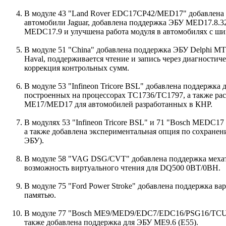
В модуле 43 "Land Rover EDC17СP42/MED17" добавлена 
автомобили Jaguar, добавлена поддержка ЭБУ MED17.8.3
MEDC17.9 и улучшена работа модуля в автомобилях с ши
В модуле 51 "China" добавлена поддержка ЭБУ Delphi M
Haval, поддерживается чтение и запись через диагностич
коррекция контрольных сумм.
В модуле 53 "Infineon Tricore BSL" добавлена поддержка
построенных на процессорах TC1736/TC1797, а также ра
ME17/MED17 для автомобилей разработанных в КНР.
В модулях 53 "Infineon Tricore BSL" и 71 "Bosch MEDC1
а также добавлена экспериментальная опция по сохранен
ЭБУ).
В модуле 58 "VAG DSG/CVT" добавлена поддержка мехат
возможность виртуального чтения для DQ500 0BT/0BH.
В модуле 75 "Ford Power Stroke" добавлена поддержка 
памятью.
В модуле 77 "Bosch ME9/MED9/EDC7/EDC16/PSG16/TCU B
также добавлена поддержка для ЭБУ ME9.6 (E55).