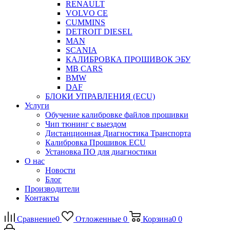
RENAULT
VOLVO CE
CUMMINS
DETROIT DIESEL
MAN
SCANIA
КАЛИБРОВКА ПРОШИВОК ЭБУ
MB CARS
BMW
DAF
БЛОКИ УПРАВЛЕНИЯ (ECU)
Услуги
Обучение калибровке файлов прошивки
Чип тюнинг с выездом
Дистанционная Диагностика Транспорта
Калибровка Прошивок ECU
Установка ПО для диагностики
О нас
Новости
Блог
Производители
Контакты
Сравнение
0
Отложенные
0
Корзина
0
0