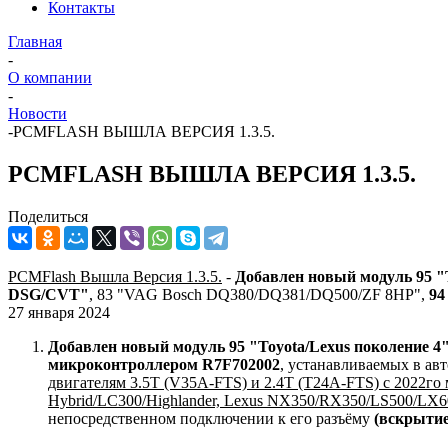
Контакты
Главная
-
О компании
-
Новости
-
PCMFLASH ВЫШЛА ВЕРСИЯ 1.3.5.
PCMFLASH ВЫШЛА ВЕРСИЯ 1.3.5.
Поделиться
PCMFlash Вышла Версия 1.3.5.
-
Добавлен
н
овый модуль 95 "
DSG/CVT"
, 83 "VAG Bosch DQ380/DQ381/DQ500/ZF 8HP",
94
27 января 2024
Добавлен новый модуль 95 "Toyota/Lexus поколение 4
микроконтроллером R7F702002
, устанавливаемых в а
двигателям 3.5T (V35A-FTS) и 2.4Т (T24A-FTS) c 2022го 
Hybrid/LC300/Highlander, Lexus NX350/RX350/LS500/LX6
непосредственном подключении к его разъёму
(вскрытие