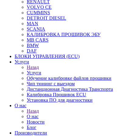
RENAULT
VOLVO CE
CUMMINS
DETROIT DIESEL
MAN
SCANIA
КАЛИБРОВКА ПРОШИВОК ЭБУ
MB CARS
BMW
DAF
БЛОКИ УПРАВЛЕНИЯ (ECU)
Услуги
Назад
Услуги
Обучение калибровке файлов прошивки
Чип тюнинг с выездом
Дистанционная Диагностика Транспорта
Калибровка Прошивок ECU
Установка ПО для диагностики
О нас
Назад
О нас
Новости
Блог
Производители