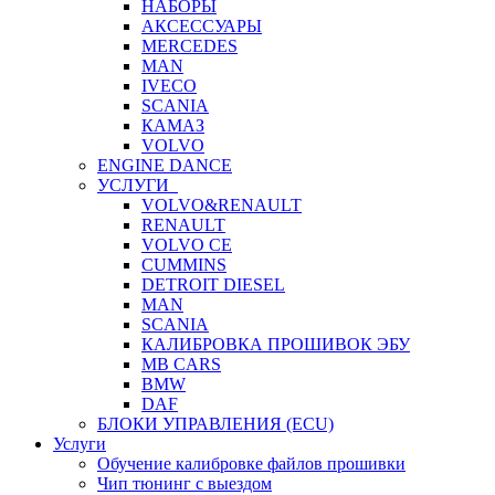
НАБОРЫ
АКСЕССУАРЫ
MERCEDES
MAN
IVECO
SCANIA
КАМАЗ
VOLVO
ENGINE DANCE
УСЛУГИ
VOLVO&RENAULT
RENAULT
VOLVO CE
CUMMINS
DETROIT DIESEL
MAN
SCANIA
КАЛИБРОВКА ПРОШИВОК ЭБУ
MB CARS
BMW
DAF
БЛОКИ УПРАВЛЕНИЯ (ECU)
Услуги
Обучение калибровке файлов прошивки
Чип тюнинг с выездом