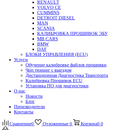
RENAULT
VOLVO CE
CUMMINS
DETROIT DIESEL
MAN
SCANIA
КАЛИБРОВКА ПРОШИВОК ЭБУ
MB CARS
BMW
DAF
БЛОКИ УПРАВЛЕНИЯ (ECU)
Услуги
Обучение калибровке файлов прошивки
Чип тюнинг с выездом
Дистанционная Диагностика Транспорта
Калибровка Прошивок ECU
Установка ПО для диагностики
О нас
Новости
Блог
Производители
Контакты
Сравнение
0
Отложенные
0
Корзина
0
0