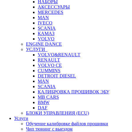
НАБОРЫ
АКСЕССУАРЫ
MERCEDES
MAN
IVECO
SCANIA
КАМАЗ
VOLVO
ENGINE DANCE
УСЛУГИ
VOLVO&RENAULT
RENAULT
VOLVO CE
CUMMINS
DETROIT DIESEL
MAN
SCANIA
КАЛИБРОВКА ПРОШИВОК ЭБУ
MB CARS
BMW
DAF
БЛОКИ УПРАВЛЕНИЯ (ECU)
Услуги
Обучение калибровке файлов прошивки
Чип тюнинг с выездом