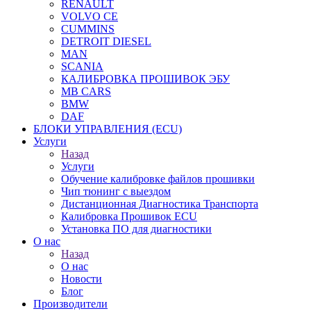
RENAULT
VOLVO CE
CUMMINS
DETROIT DIESEL
MAN
SCANIA
КАЛИБРОВКА ПРОШИВОК ЭБУ
MB CARS
BMW
DAF
БЛОКИ УПРАВЛЕНИЯ (ECU)
Услуги
Назад
Услуги
Обучение калибровке файлов прошивки
Чип тюнинг с выездом
Дистанционная Диагностика Транспорта
Калибровка Прошивок ECU
Установка ПО для диагностики
О нас
Назад
О нас
Новости
Блог
Производители