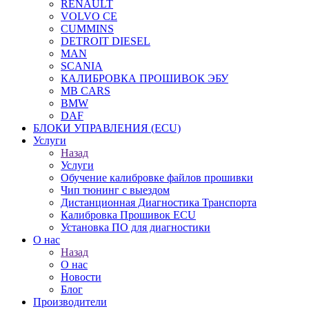
RENAULT
VOLVO CE
CUMMINS
DETROIT DIESEL
MAN
SCANIA
КАЛИБРОВКА ПРОШИВОК ЭБУ
MB CARS
BMW
DAF
БЛОКИ УПРАВЛЕНИЯ (ECU)
Услуги
Назад
Услуги
Обучение калибровке файлов прошивки
Чип тюнинг с выездом
Дистанционная Диагностика Транспорта
Калибровка Прошивок ECU
Установка ПО для диагностики
О нас
Назад
О нас
Новости
Блог
Производители