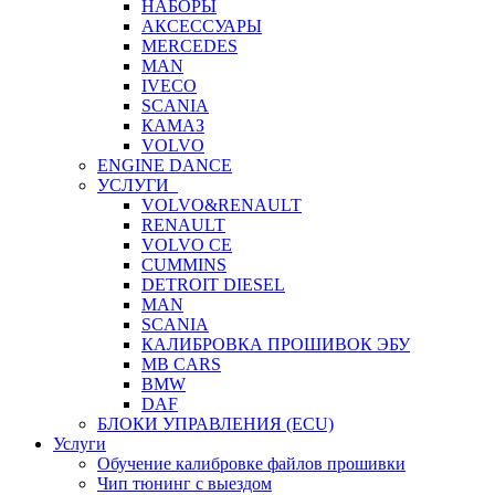
НАБОРЫ
АКСЕССУАРЫ
MERCEDES
MAN
IVECO
SCANIA
КАМАЗ
VOLVO
ENGINE DANCE
УСЛУГИ
VOLVO&RENAULT
RENAULT
VOLVO CE
CUMMINS
DETROIT DIESEL
MAN
SCANIA
КАЛИБРОВКА ПРОШИВОК ЭБУ
MB CARS
BMW
DAF
БЛОКИ УПРАВЛЕНИЯ (ECU)
Услуги
Обучение калибровке файлов прошивки
Чип тюнинг с выездом