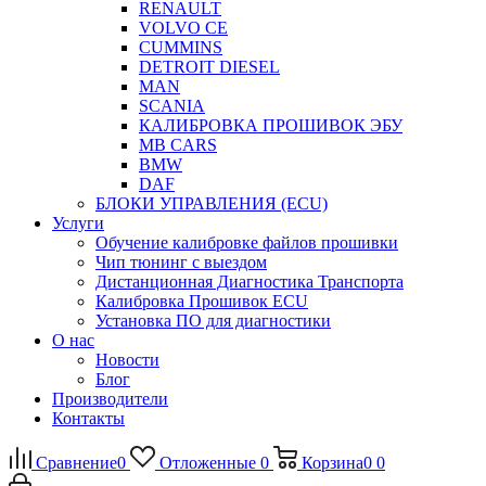
RENAULT
VOLVO CE
CUMMINS
DETROIT DIESEL
MAN
SCANIA
КАЛИБРОВКА ПРОШИВОК ЭБУ
MB CARS
BMW
DAF
БЛОКИ УПРАВЛЕНИЯ (ECU)
Услуги
Обучение калибровке файлов прошивки
Чип тюнинг с выездом
Дистанционная Диагностика Транспорта
Калибровка Прошивок ECU
Установка ПО для диагностики
О нас
Новости
Блог
Производители
Контакты
Сравнение
0
Отложенные
0
Корзина
0
0