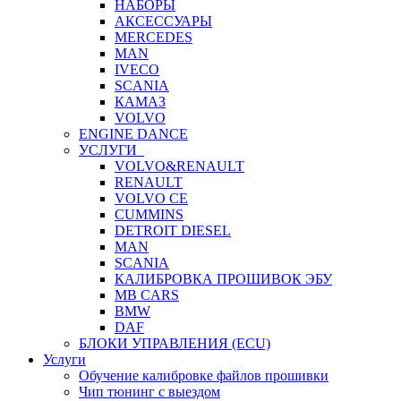
НАБОРЫ
АКСЕССУАРЫ
MERCEDES
MAN
IVECO
SCANIA
КАМАЗ
VOLVO
ENGINE DANCE
УСЛУГИ
VOLVO&RENAULT
RENAULT
VOLVO CE
CUMMINS
DETROIT DIESEL
MAN
SCANIA
КАЛИБРОВКА ПРОШИВОК ЭБУ
MB CARS
BMW
DAF
БЛОКИ УПРАВЛЕНИЯ (ECU)
Услуги
Обучение калибровке файлов прошивки
Чип тюнинг с выездом