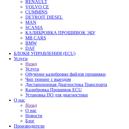
RENAULT
VOLVO CE
CUMMINS
DETROIT DIESEL
MAN
SCANIA
КАЛИБРОВКА ПРОШИВОК ЭБУ
MB CARS
BMW
DAF
БЛОКИ УПРАВЛЕНИЯ (ECU)
Услуги
Назад
Услуги
Обучение калибровке файлов прошивки
Чип тюнинг с выездом
Дистанционная Диагностика Транспорта
Калибровка Прошивок ECU
Установка ПО для диагностики
О нас
Назад
О нас
Новости
Блог
Производители