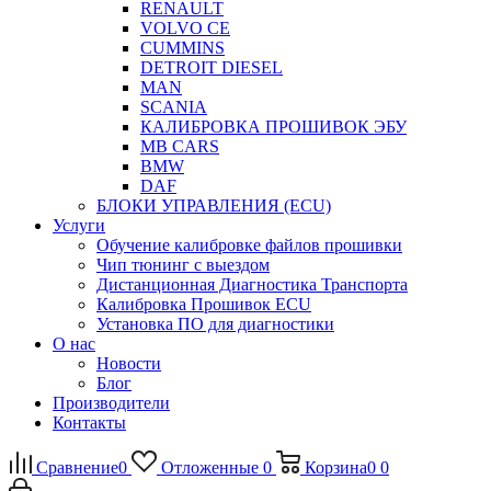
RENAULT
VOLVO CE
CUMMINS
DETROIT DIESEL
MAN
SCANIA
КАЛИБРОВКА ПРОШИВОК ЭБУ
MB CARS
BMW
DAF
БЛОКИ УПРАВЛЕНИЯ (ECU)
Услуги
Обучение калибровке файлов прошивки
Чип тюнинг с выездом
Дистанционная Диагностика Транспорта
Калибровка Прошивок ECU
Установка ПО для диагностики
О нас
Новости
Блог
Производители
Контакты
Сравнение
0
Отложенные
0
Корзина
0
0