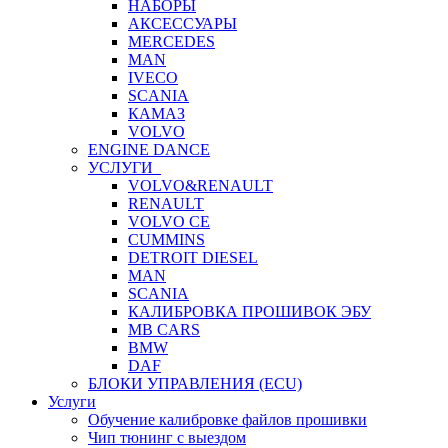
НАБОРЫ
АКСЕССУАРЫ
MERCEDES
MAN
IVECO
SCANIA
КАМАЗ
VOLVO
ENGINE DANCE
УСЛУГИ
VOLVO&RENAULT
RENAULT
VOLVO CE
CUMMINS
DETROIT DIESEL
MAN
SCANIA
КАЛИБРОВКА ПРОШИВОК ЭБУ
MB CARS
BMW
DAF
БЛОКИ УПРАВЛЕНИЯ (ECU)
Услуги
Обучение калибровке файлов прошивки
Чип тюнинг с выездом