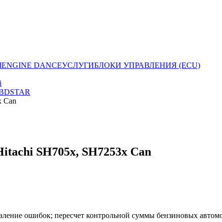
I
ENGINE DANCE
УСЛУГИ
БЛОКИ УПРАВЛЕНИЯ (ECU)
i
BDSTAR
x Can
 Hitachi SH705x, SH7253x Can
даление ошибок; пересчет контрольной суммы бензиновых автомоб