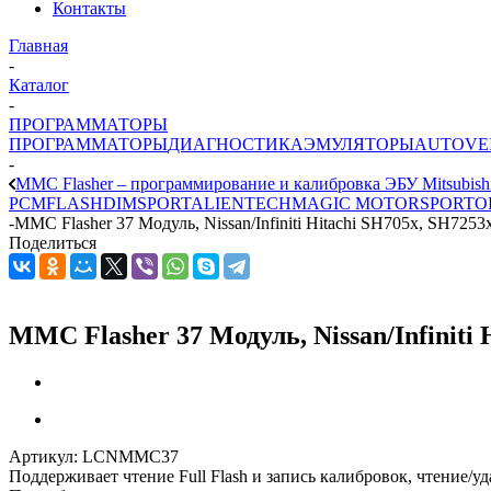
Контакты
Главная
-
Каталог
-
ПРОГРАММАТОРЫ
ПРОГРАММАТОРЫ
ДИАГНОСТИКА
ЭМУЛЯТОРЫ
AUTOVE
-
MMC Flasher – программирование и калибровка ЭБУ Mitsubish
PCMFLASH
DIMSPORT
ALIENTECH
MAGIC MOTORSPORT
O
-
MMC Flasher 37 Модуль, Nissan/Infiniti Hitachi SH705x, SH7253
Поделиться
MMC Flasher 37 Модуль, Nissan/Infiniti
Артикул:
LCNMMC37
Поддерживает чтение Full Flash и запись калибровок, чтение/у