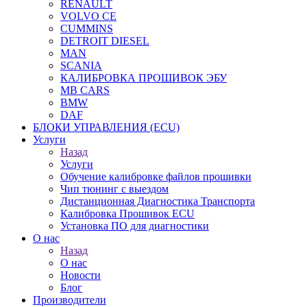
RENAULT
VOLVO CE
CUMMINS
DETROIT DIESEL
MAN
SCANIA
КАЛИБРОВКА ПРОШИВОК ЭБУ
MB CARS
BMW
DAF
БЛОКИ УПРАВЛЕНИЯ (ECU)
Услуги
Назад
Услуги
Обучение калибровке файлов прошивки
Чип тюнинг с выездом
Дистанционная Диагностика Транспорта
Калибровка Прошивок ECU
Установка ПО для диагностики
О нас
Назад
О нас
Новости
Блог
Производители