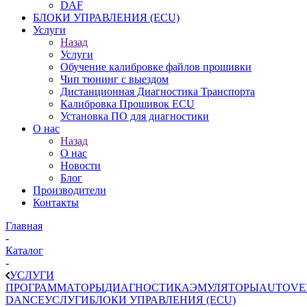
DAF
БЛОКИ УПРАВЛЕНИЯ (ECU)
Услуги
Назад
Услуги
Обучение калибровке файлов прошивки
Чип тюнинг с выездом
Дистанционная Диагностика Транспорта
Калибровка Прошивок ECU
Установка ПО для диагностики
О нас
Назад
О нас
Новости
Блог
Производители
Контакты
Главная
-
Каталог
-
УСЛУГИ
ПРОГРАММАТОРЫ
ДИАГНОСТИКА
ЭМУЛЯТОРЫ
AUTOVE
DANCE
УСЛУГИ
БЛОКИ УПРАВЛЕНИЯ (ECU)