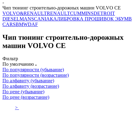
-
Чип тюнинг строительно-дорожных машин VOLVO CE
VOLVO&RENAULT
RENAULT
CUMMINS
DETROIT
DIESEL
MAN
SCANIA
КАЛИБРОВКА ПРОШИВОК ЭБУ
MB
CARS
BMW
DAF
Чип тюнинг строительно-дорожных
машин VOLVO CE
Фильтр
По умолчанию
По популярности (убывание)
По популярности (возрастание)
По алфавиту (убывание)
По алфавиту (возрастание)
По цене (убывание)
По цене (возрастание)
>