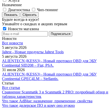
Услуга
Назначение
Диагностика
Чип-тюнинг
Сбросить
Будьте всегда в курсе!
Узнавайте о скидках и акциях первым
Новости магазина
Новости
Все новости
5 августа 2026
Jaltest - Новые продукты Jaltest Tools
5 августа 2026
ALIENTECN (KESS3) - Новый протокол OBD для ЭБУ
Continental SID208 – Fiat, PSA.
31 июля 2026
ALIENTECN (KESS3) - Новый протокол OBD для ЭБУ
Continental GPEC4LM – Stellantis.
Статьи
Все статьи
Сравнение Scanmatik 3 и Scanmatik 2 PRO: подробный обзор и
таблица характеристик
Что такое AdBlue: назначение, применение, свойства
Что такое дилерское ПО и кому оно нужно