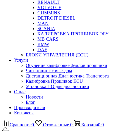
RENAULT
VOLVO CE
CUMMINS
DETROIT DIESEL
MAN
SCANIA
КАЛИБРОВКА ПРОШИВОК ЭБУ
MB CARS
BMW
DAF
БЛОКИ УПРАВЛЕНИЯ (ECU)
Услуги
Обучение калибровке файлов прошивки
Чип тюнинг с выездом
Дистанционная Диагностика Транспорта
Калибровка Прошивок ECU
Установка ПО для диагностики
О нас
Новости
Блог
Производители
Контакты
Сравнение
0
Отложенные
0
Корзина
0
0