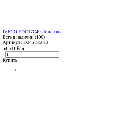
IVECO EDC17С49 Лицензия
Есть в наличии (100)
Артикул : D2451S5013
54 531
₽
/шт
-
+
Купить
>