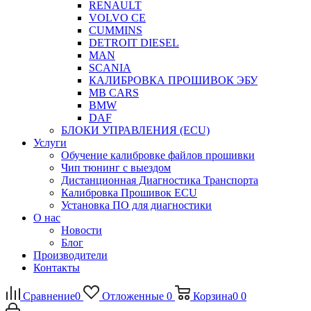
RENAULT
VOLVO CE
CUMMINS
DETROIT DIESEL
MAN
SCANIA
КАЛИБРОВКА ПРОШИВОК ЭБУ
MB CARS
BMW
DAF
БЛОКИ УПРАВЛЕНИЯ (ECU)
Услуги
Обучение калибровке файлов прошивки
Чип тюнинг с выездом
Дистанционная Диагностика Транспорта
Калибровка Прошивок ECU
Установка ПО для диагностики
О нас
Новости
Блог
Производители
Контакты
Сравнение
0
Отложенные
0
Корзина
0
0