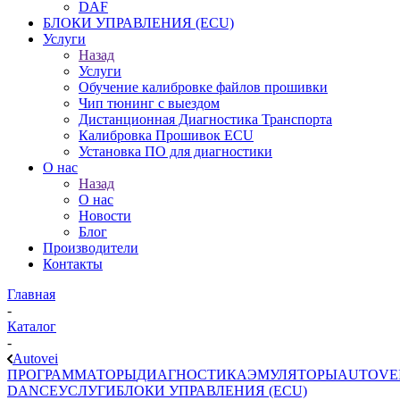
DAF
БЛОКИ УПРАВЛЕНИЯ (ECU)
Услуги
Назад
Услуги
Обучение калибровке файлов прошивки
Чип тюнинг с выездом
Дистанционная Диагностика Транспорта
Калибровка Прошивок ECU
Установка ПО для диагностики
О нас
Назад
О нас
Новости
Блог
Производители
Контакты
Главная
-
Каталог
-
Autovei
ПРОГРАММАТОРЫ
ДИАГНОСТИКА
ЭМУЛЯТОРЫ
AUTOVE
DANCE
УСЛУГИ
БЛОКИ УПРАВЛЕНИЯ (ECU)