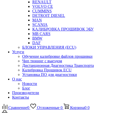
RENAULT
VOLVO CE
CUMMINS
DETROIT DIESEL
MAN
SCANIA
КАЛИБРОВКА ПРОШИВОК ЭБУ
MB CARS
BMW
DAF
БЛОКИ УПРАВЛЕНИЯ (ECU)
Услуги
Обучение калибровке файлов прошивки
Чип тюнинг с выездом
Дистанционная Диагностика Транспорта
Калибровка Прошивок ECU
Установка ПО для диагностики
О нас
Новости
Блог
Производители
Контакты
Сравнение
0
Отложенные
0
Корзина
0
0