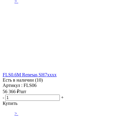
>
FLS0.6M Renesas SH7xxxx
Есть в наличии (10)
Артикул : FLS06
56 366
₽
/шт
-
+
Купить
>