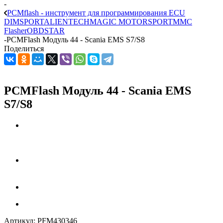
-
PCMflash - инструмент для программирования ECU
DIMSPORT
ALIENTECH
MAGIC MOTORSPORT
MMC
Flasher
OBDSTAR
-
PCMFlash Модуль 44 - Scania EMS S7/S8
Поделиться
PCMFlash Модуль 44 - Scania EMS
S7/S8
Артикул:
PFM430346