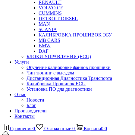
RENAULT
VOLVO CE
CUMMINS
DETROIT DIESEL
MAN
SCANIA
КАЛИБРОВКА ПРОШИВОК ЭБУ
MB CARS
BMW
DAF
БЛОКИ УПРАВЛЕНИЯ (ECU)
Услуги
Обучение калибровке файлов прошивки
Чип тюнинг с выездом
Дистанционная Диагностика Транспорта
Калибровка Прошивок ECU
Установка ПО для диагностики
О нас
Новости
Блог
Производители
Контакты
Сравнение
0
Отложенные
0
Корзина
0
0