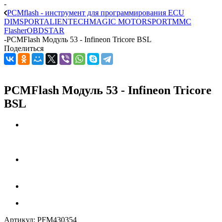
-
PCMflash - инструмент для программирования ECU
DIMSPORT
ALIENTECH
MAGIC MOTORSPORT
MMC
Flasher
OBDSTAR
-
PCMFlash Модуль 53 - Infineon Tricore BSL
Поделиться
PCMFlash Модуль 53 - Infineon Tricore
BSL
Артикул:
PFM430354