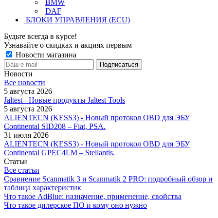
BMW
DAF
БЛОКИ УПРАВЛЕНИЯ (ECU)
Будьте всегда в курсе!
Узнавайте о скидках и акциях первым
Новости магазина
Новости
Все новости
5 августа 2026
Jaltest - Новые продукты Jaltest Tools
5 августа 2026
ALIENTECN (KESS3) - Новый протокол OBD для ЭБУ
Continental SID208 – Fiat, PSA.
31 июля 2026
ALIENTECN (KESS3) - Новый протокол OBD для ЭБУ
Continental GPEC4LM – Stellantis.
Статьи
Все статьи
Сравнение Scanmatik 3 и Scanmatik 2 PRO: подробный обзор и
таблица характеристик
Что такое AdBlue: назначение, применение, свойства
Что такое дилерское ПО и кому оно нужно