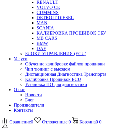
RENAULT
VOLVO CE
CUMMINS
DETROIT DIESEL
MAN
SCANIA
КАЛИБРОВКА ПРОШИВОК ЭБУ
MB CARS
BMW
DAF
БЛОКИ УПРАВЛЕНИЯ (ECU)
Услуги
Обучение калибровке файлов прошивки
Чип тюнинг с выездом
Дистанционная Диагностика Транспорта
Калибровка Прошивок ECU
Установка ПО для диагностики
О нас
Новости
Блог
Производители
Контакты
Сравнение
0
Отложенные
0
Корзина
0
0