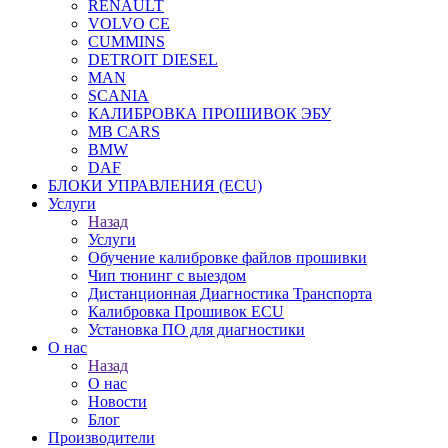
RENAULT
VOLVO CE
CUMMINS
DETROIT DIESEL
MAN
SCANIA
КАЛИБРОВКА ПРОШИВОК ЭБУ
MB CARS
BMW
DAF
БЛОКИ УПРАВЛЕНИЯ (ECU)
Услуги
Назад
Услуги
Обучение калибровке файлов прошивки
Чип тюнинг с выездом
Дистанционная Диагностика Транспорта
Калибровка Прошивок ECU
Установка ПО для диагностики
О нас
Назад
О нас
Новости
Блог
Производители