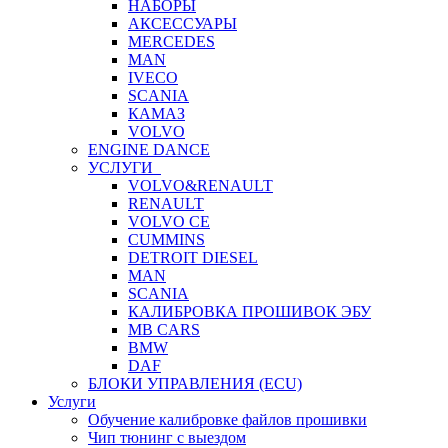
НАБОРЫ
АКСЕССУАРЫ
MERCEDES
MAN
IVECO
SCANIA
КАМАЗ
VOLVO
ENGINE DANCE
УСЛУГИ
VOLVO&RENAULT
RENAULT
VOLVO CE
CUMMINS
DETROIT DIESEL
MAN
SCANIA
КАЛИБРОВКА ПРОШИВОК ЭБУ
MB CARS
BMW
DAF
БЛОКИ УПРАВЛЕНИЯ (ECU)
Услуги
Обучение калибровке файлов прошивки
Чип тюнинг с выездом