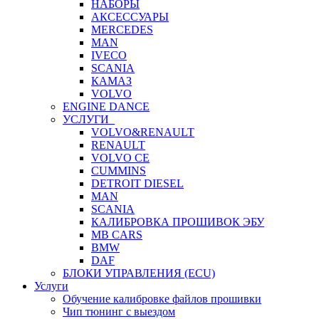
НАБОРЫ
АКСЕССУАРЫ
MERCEDES
MAN
IVECO
SCANIA
КАМАЗ
VOLVO
ENGINE DANCE
УСЛУГИ
VOLVO&RENAULT
RENAULT
VOLVO CE
CUMMINS
DETROIT DIESEL
MAN
SCANIA
КАЛИБРОВКА ПРОШИВОК ЭБУ
MB CARS
BMW
DAF
БЛОКИ УПРАВЛЕНИЯ (ECU)
Услуги
Обучение калибровке файлов прошивки
Чип тюнинг с выездом