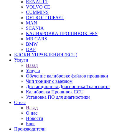
RENAULT
VOLVO CE
CUMMINS
DETROIT DIESEL
MAN
SCANIA
КАЛИБРОВКА ПРОШИВОК ЭБУ
MB CARS
BMW
DAF
БЛОКИ УПРАВЛЕНИЯ (ECU)
Услуги
Назад
Услуги
Обучение калибровке файлов прошивки
Чип тюнинг с выездом
Дистанционная Диагностика Транспорта
Калибровка Прошивок ECU
Установка ПО для диагностики
О нас
Назад
О нас
Новости
Блог
Производители