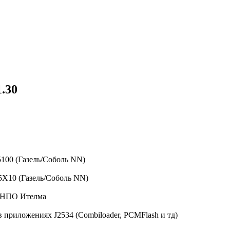
.30
100 (Газель/Соболь NN)
5X10 (Газель/Соболь NN)
а НПО Ителма
в приложениях J2534 (Combiloader, PCMFlash и тд)