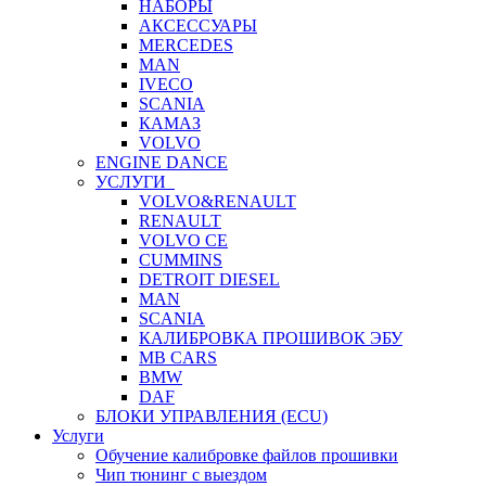
НАБОРЫ
АКСЕССУАРЫ
MERCEDES
MAN
IVECO
SCANIA
КАМАЗ
VOLVO
ENGINE DANCE
УСЛУГИ
VOLVO&RENAULT
RENAULT
VOLVO CE
CUMMINS
DETROIT DIESEL
MAN
SCANIA
КАЛИБРОВКА ПРОШИВОК ЭБУ
MB CARS
BMW
DAF
БЛОКИ УПРАВЛЕНИЯ (ECU)
Услуги
Обучение калибровке файлов прошивки
Чип тюнинг с выездом