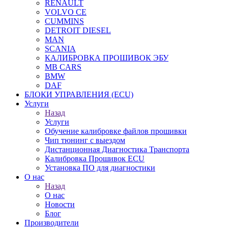
RENAULT
VOLVO CE
CUMMINS
DETROIT DIESEL
MAN
SCANIA
КАЛИБРОВКА ПРОШИВОК ЭБУ
MB CARS
BMW
DAF
БЛОКИ УПРАВЛЕНИЯ (ECU)
Услуги
Назад
Услуги
Обучение калибровке файлов прошивки
Чип тюнинг с выездом
Дистанционная Диагностика Транспорта
Калибровка Прошивок ECU
Установка ПО для диагностики
О нас
Назад
О нас
Новости
Блог
Производители