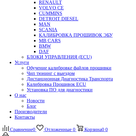
RENAULT
VOLVO CE
CUMMINS
DETROIT DIESEL
MAN
SCANIA
КАЛИБРОВКА ПРОШИВОК ЭБУ
MB CARS
BMW
DAF
БЛОКИ УПРАВЛЕНИЯ (ECU)
Услуги
Обучение калибровке файлов прошивки
Чип тюнинг с выездом
Дистанционная Диагностика Транспорта
Калибровка Прошивок ECU
Установка ПО для диагностики
О нас
Новости
Блог
Производители
Контакты
Сравнение
0
Отложенные
0
Корзина
0
0