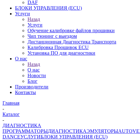
DAF
БЛОКИ УПРАВЛЕНИЯ (ECU)
Услуги
Назад
Услуги
Обучение калибровке файлов прошивки
Чип тюнинг с выездом
Дистанционная Диагностика Транспорта
Калибровка Прошивок ECU
Установка ПО для диагностики
О нас
Назад
О нас
Новости
Блог
Производители
Контакты
Главная
-
Каталог
-
ДИАГНОСТИКА
ПРОГРАММАТОРЫ
ДИАГНОСТИКА
ЭМУЛЯТОРЫ
AUTOVE
DANCE
УСЛУГИ
БЛОКИ УПРАВЛЕНИЯ (ECU)