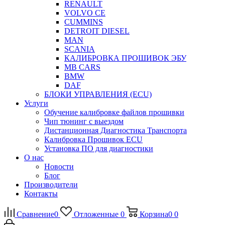
RENAULT
VOLVO CE
CUMMINS
DETROIT DIESEL
MAN
SCANIA
КАЛИБРОВКА ПРОШИВОК ЭБУ
MB CARS
BMW
DAF
БЛОКИ УПРАВЛЕНИЯ (ECU)
Услуги
Обучение калибровке файлов прошивки
Чип тюнинг с выездом
Дистанционная Диагностика Транспорта
Калибровка Прошивок ECU
Установка ПО для диагностики
О нас
Новости
Блог
Производители
Контакты
Сравнение
0
Отложенные
0
Корзина
0
0