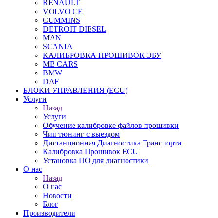
RENAULT
VOLVO CE
CUMMINS
DETROIT DIESEL
MAN
SCANIA
КАЛИБРОВКА ПРОШИВОК ЭБУ
MB CARS
BMW
DAF
БЛОКИ УПРАВЛЕНИЯ (ECU)
Услуги
Назад
Услуги
Обучение калибровке файлов прошивки
Чип тюнинг с выездом
Дистанционная Диагностика Транспорта
Калибровка Прошивок ECU
Установка ПО для диагностики
О нас
Назад
О нас
Новости
Блог
Производители