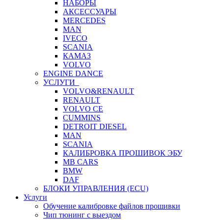
НАБОРЫ
АКСЕССУАРЫ
MERCEDES
MAN
IVECO
SCANIA
КАМАЗ
VOLVO
ENGINE DANCE
УСЛУГИ
VOLVO&RENAULT
RENAULT
VOLVO CE
CUMMINS
DETROIT DIESEL
MAN
SCANIA
КАЛИБРОВКА ПРОШИВОК ЭБУ
MB CARS
BMW
DAF
БЛОКИ УПРАВЛЕНИЯ (ECU)
Услуги
Обучение калибровке файлов прошивки
Чип тюнинг с выездом