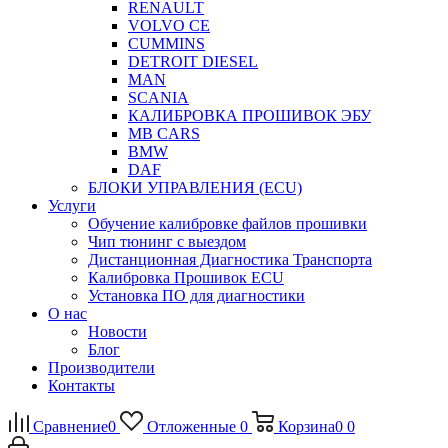
RENAULT
VOLVO CE
CUMMINS
DETROIT DIESEL
MAN
SCANIA
КАЛИБРОВКА ПРОШИВОК ЭБУ
MB CARS
BMW
DAF
БЛОКИ УПРАВЛЕНИЯ (ECU)
Услуги
Обучение калибровке файлов прошивки
Чип тюнинг с выездом
Дистанционная Диагностика Транспорта
Калибровка Прошивок ECU
Установка ПО для диагностики
О нас
Новости
Блог
Производители
Контакты
Сравнение
0
Отложенные
0
Корзина
0
0