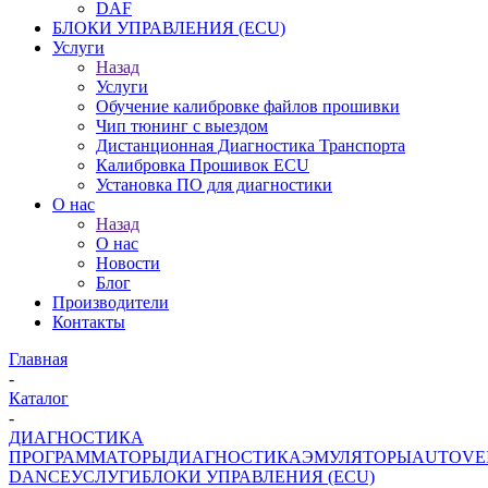
DAF
БЛОКИ УПРАВЛЕНИЯ (ECU)
Услуги
Назад
Услуги
Обучение калибровке файлов прошивки
Чип тюнинг с выездом
Дистанционная Диагностика Транспорта
Калибровка Прошивок ECU
Установка ПО для диагностики
О нас
Назад
О нас
Новости
Блог
Производители
Контакты
Главная
-
Каталог
-
ДИАГНОСТИКА
ПРОГРАММАТОРЫ
ДИАГНОСТИКА
ЭМУЛЯТОРЫ
AUTOVE
DANCE
УСЛУГИ
БЛОКИ УПРАВЛЕНИЯ (ECU)