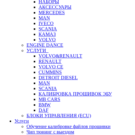
НАБОРЫ
АКСЕССУАРЫ
MERCEDES
MAN
IVECO
SCANIA
КАМАЗ
VOLVO
ENGINE DANCE
УСЛУГИ
VOLVO&RENAULT
RENAULT
VOLVO CE
CUMMINS
DETROIT DIESEL
MAN
SCANIA
КАЛИБРОВКА ПРОШИВОК ЭБУ
MB CARS
BMW
DAF
БЛОКИ УПРАВЛЕНИЯ (ECU)
Услуги
Обучение калибровке файлов прошивки
Чип тюнинг с выездом