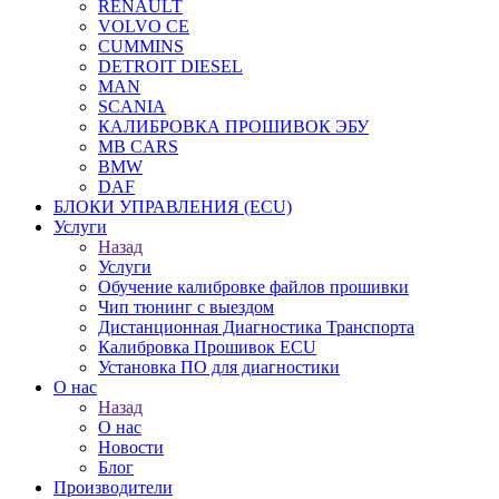
RENAULT
VOLVO CE
CUMMINS
DETROIT DIESEL
MAN
SCANIA
КАЛИБРОВКА ПРОШИВОК ЭБУ
MB CARS
BMW
DAF
БЛОКИ УПРАВЛЕНИЯ (ECU)
Услуги
Назад
Услуги
Обучение калибровке файлов прошивки
Чип тюнинг с выездом
Дистанционная Диагностика Транспорта
Калибровка Прошивок ECU
Установка ПО для диагностики
О нас
Назад
О нас
Новости
Блог
Производители