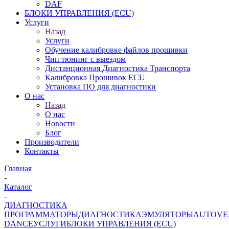
DAF
БЛОКИ УПРАВЛЕНИЯ (ECU)
Услуги
Назад
Услуги
Обучение калибровке файлов прошивки
Чип тюнинг с выездом
Дистанционная Диагностика Транспорта
Калибровка Прошивок ECU
Установка ПО для диагностики
О нас
Назад
О нас
Новости
Блог
Производители
Контакты
Главная
-
Каталог
-
ДИАГНОСТИКА
ПРОГРАММАТОРЫ
ДИАГНОСТИКА
ЭМУЛЯТОРЫ
AUTOVE
DANCE
УСЛУГИ
БЛОКИ УПРАВЛЕНИЯ (ECU)