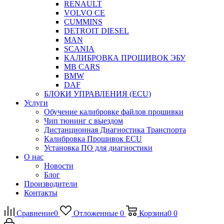
RENAULT
VOLVO CE
CUMMINS
DETROIT DIESEL
MAN
SCANIA
КАЛИБРОВКА ПРОШИВОК ЭБУ
MB CARS
BMW
DAF
БЛОКИ УПРАВЛЕНИЯ (ECU)
Услуги
Обучение калибровке файлов прошивки
Чип тюнинг с выездом
Дистанционная Диагностика Транспорта
Калибровка Прошивок ECU
Установка ПО для диагностики
О нас
Новости
Блог
Производители
Контакты
Сравнение
0
Отложенные
0
Корзина
0
0